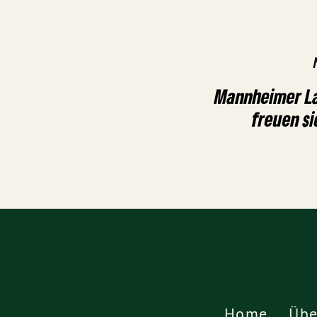
Mannheimer L
freuen si
Home
Übe