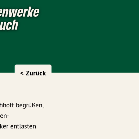
denwerke
auch
< Zurück
hhoff begrüßen,
den-
ker entlasten