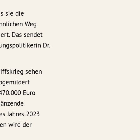
s sie die
öhnlichen Weg
ert. Das sendet
ungspolitikerin Dr.
ffskrieg sehen
abgemildert
470.000 Euro
rgänzende
es Jahres 2023
en wird der