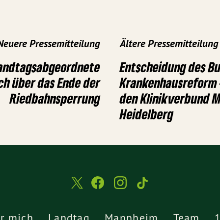
Neuere Pressemitteilung
Ältere Pressemitteilung
andtagsabgeordnete
Entscheidung des Bu
ch über das Ende der
Krankenhausreform 
Riedbahnsperrung
den Klinikverbund 
Heidelberg
r mich
Landtag
Mannheim
Team
1