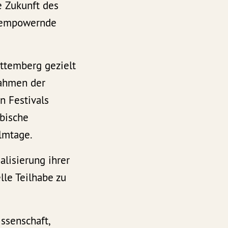
e Zukunft des
d empowernde
rttemberg gezielt
Rahmen der
n Festivals
abische
ilmtage.
alisierung ihrer
lle Teilhabe zu
ssenschaft,