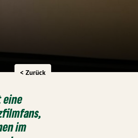
< Zurück
 eine
zfilmfans,
nen im