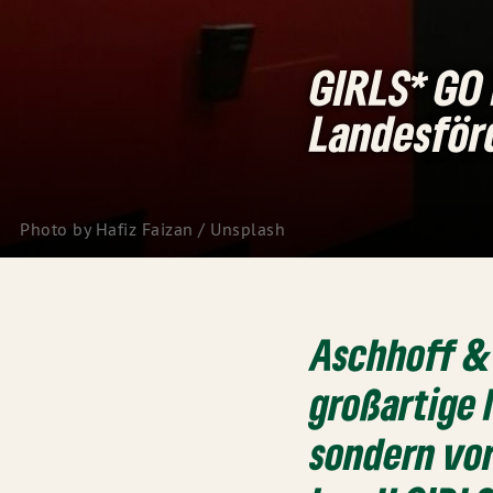
GIRLS* GO 
Landesför
Photo by
Hafiz Faizan
/
Unsplash
Aschhoff & 
großartige 
sondern vor