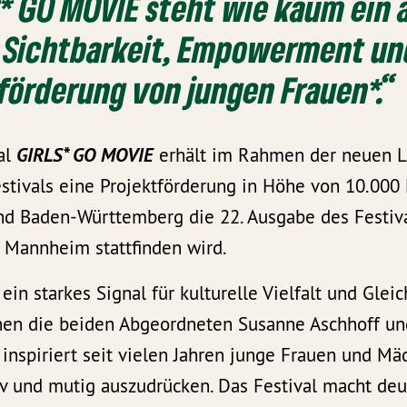
* GO MOVIE steht wie kaum ein 
r Sichtbarkeit, Empowerment un
örderung von jungen Frauen*.“
al
GIRLS* GO MOVIE
erhält im Rahmen der neuen L
estivals eine Projektförderung in Höhe von 10.000
and Baden-Württemberg die 22. Ausgabe des Festiva
Mannheim stattfinden wird.
ein starkes Signal für kulturelle Vielfalt und Glei
onen die beiden Abgeordneten Susanne Aschhoff un
inspiriert seit vielen Jahren junge Frauen und Mäd
iv und mutig auszudrücken. Das Festival macht deut