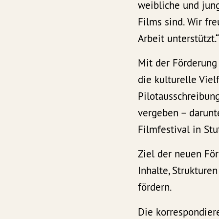
weibliche und jung
Films sind. Wir f
Arbeit unterstützt.
Mit der Förderung 
die kulturelle Vi
Pilotausschreibun
vergeben – darunte
Filmfestival in St
Ziel der neuen För
Inhalte, Strukture
fördern.
Die korrespondier