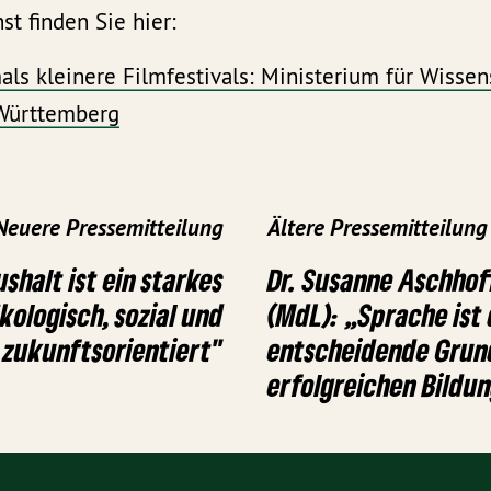
t finden Sie hier:
als kleinere Filmfestivals: Ministerium für Wissen
Württemberg
Neuere Pressemitteilung
Ältere Pressemitteilung
shalt ist ein starkes
Dr. Susanne Aschhof
kologisch, sozial und
(MdL): „Sprache ist 
zukunftsorientiert"
entscheidende Grund
erfolgreichen Bildu