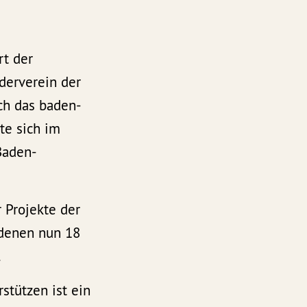
rt der
derverein der
rch das baden-
te sich im
Baden-
 Projekte der
 denen nun 18
.
rstützen ist ein