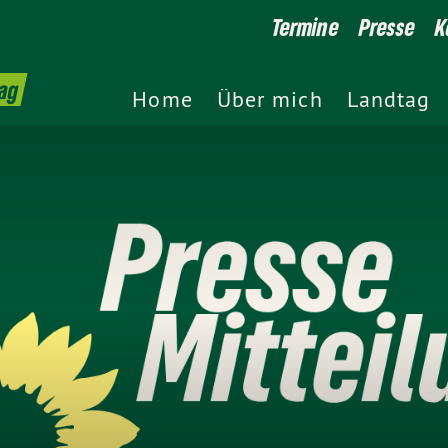
Termine
Presse
K
ag
Home
Über mich
Landtag