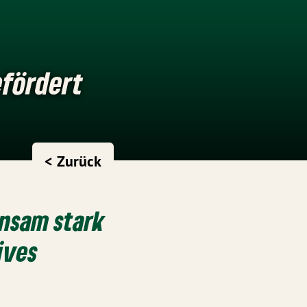
efördert
< Zurück
nsam stark
ives