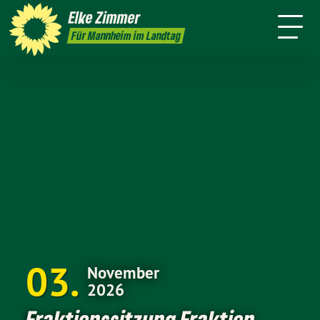
Legislatur
Elke
Zimmer
resse
Kontakt
Newsletter
Für Mannheim im Landtag
03
November
2026
Fraktionssitzung Fraktion