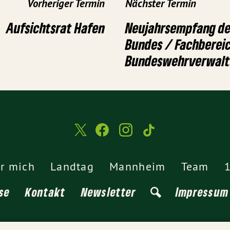
Vorheriger Termin
Nächster Termin
Aufsichtsrat Hafen
Neujahrsempfang de
Bundes / Fachberei
Bundeswehrverwal
r mich
Landtag
Mannheim
Team
1
se
Kontakt
Newsletter
Impressum