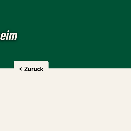
heim
< Zurück