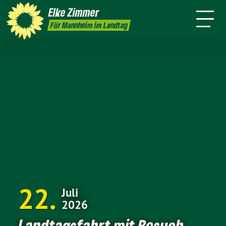
Legislatur
Elke
Zimmer
resse
Kontakt
Newsletter
Für Mannheim im Landtag
22
Juli
2026
Landtagsfahrt mit Besuch