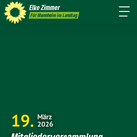
Legislatur
Elke
Zimmer
resse
Kontakt
Newsletter
Für Mannheim im Landtag
19
März
2026
Mitgliederversammlung