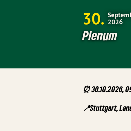
30
Septem
2026
Plenum
⏰ 30.10.2026, 09
📍Stuttgart, La