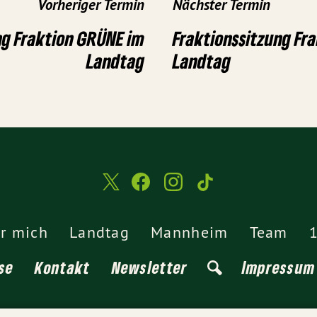
Vorheriger Termin
Nächster Termin
ng Fraktion GRÜNE im
Fraktionssitzung Fr
Landtag
Landtag
r mich
Landtag
Mannheim
Team
1
se
Kontakt
Newsletter
Impressum