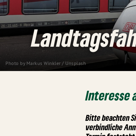
Landtagsfah
Photo by 
Markus Winkler
 / 
Unsplash
Interesse 
Bitte beachten Si
verbindliche Anm